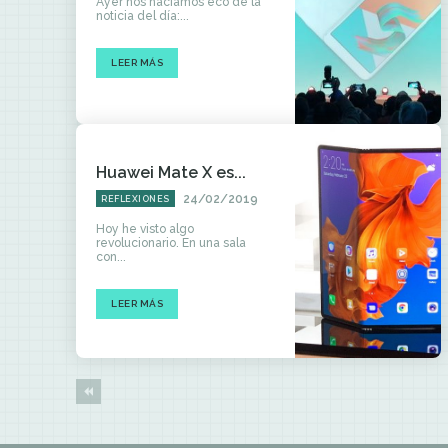
Ayer nos hacíamos eco de la
noticia del día:...
LEER MÁS
Huawei Mate X es...
24/02/2019
REFLEXIONES
Hoy he visto algo
revolucionario. En una sala
con...
LEER MÁS