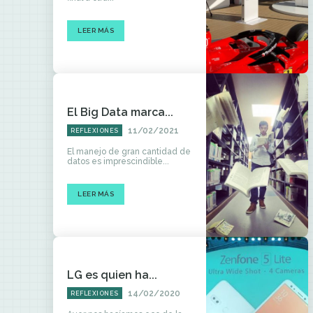
LEER MÁS
El Big Data marca...
11/02/2021
REFLEXIONES
El manejo de gran cantidad de
datos es imprescindible...
LEER MÁS
LG es quien ha...
14/02/2020
REFLEXIONES