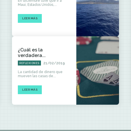
En diciembre tuve que ir a
Maui, Estados Unidos,...
LEER MÁS
¿Cuál es la
verdadera...
21/02/2019
REFLEXIONES
La cantidad de dinero que
mueven las casas de...
LEER MÁS