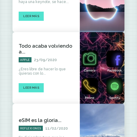
haya una keynote, se hace...
LEER MÁS
Todo acaba volviendo
a...
23/09/2020
APPLE
¿Eres libre de hacer lo que
quieras con lo...
LEER MÁS
eSIM es la gloria...
11/02/2020
REFLEXIONES