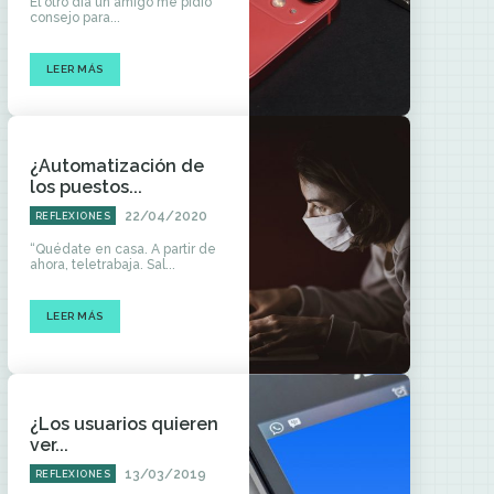
El otro día un amigo me pidió
consejo para...
LEER MÁS
¿Automatización de
los puestos...
22/04/2020
REFLEXIONES
“Quédate en casa. A partir de
ahora, teletrabaja. Sal...
LEER MÁS
¿Los usuarios quieren
ver...
13/03/2019
REFLEXIONES