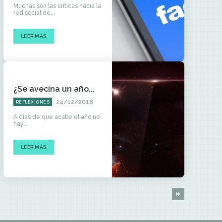
Muchas son las críticas hacia la
red social de...
LEER MÁS
¿Se avecina un año...
24/12/2018
REFLEXIONES
A días de que acabe el año no
hay...
LEER MÁS