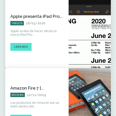
Apple presenta iPad Pro...
18/03/2020
TABLETS
Apple acaba de hacer oficial un
nuevo iPad Pro...
LEER MÁS
Amazon Fire 7 |...
12/11/2019
REVIEWS
Los productos de Amazon son un
éxito dentro del...