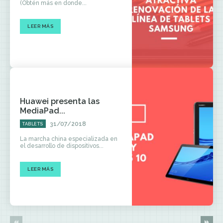
(Obtén más en donde...
LEER MÁS
Huawei presenta las
MediaPad...
31/07/2018
TABLETS
La marcha china especializada en
el desarrollo de dispositivos...
LEER MÁS