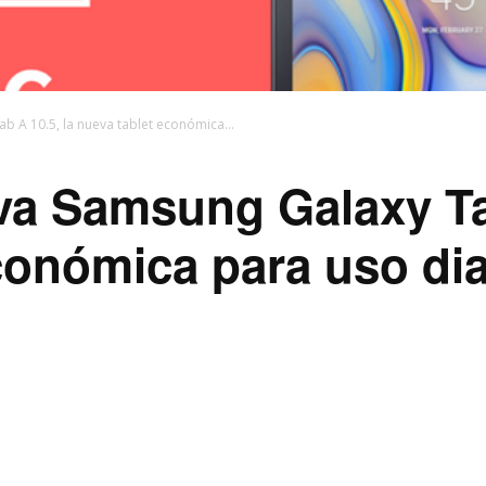
 A 10.5, la nueva tablet económica...
a Samsung Galaxy Tab
conómica para uso dia