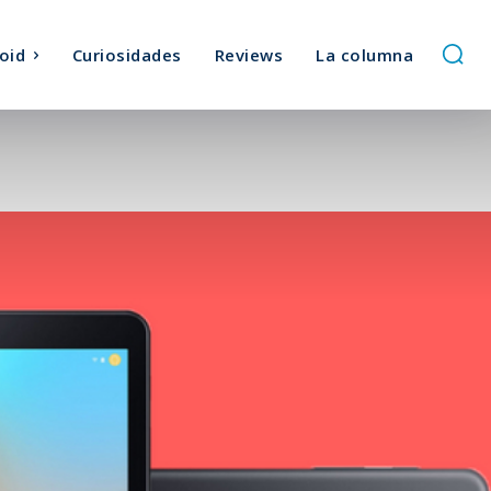
oid
Curiosidades
Reviews
La columna