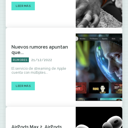
LEER MÁS
Nuevos rumores apuntan
que...
21/12/2022
RUMORES
El servicio de streaming de Apple
cuenta con múltiples...
LEER MÁS
AirPods Max 2, AirPods...