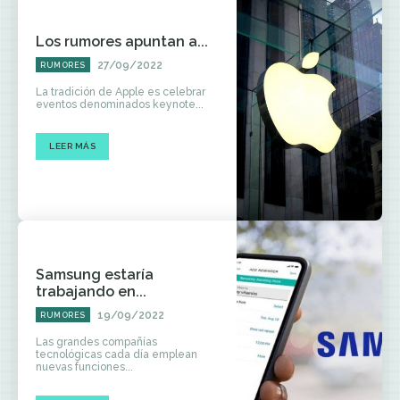
Los rumores apuntan a...
27/09/2022
RUMORES
La tradición de Apple es celebrar
eventos denominados keynote...
LEER MÁS
Samsung estaría
trabajando en...
19/09/2022
RUMORES
Las grandes compañías
tecnológicas cada día emplean
nuevas funciones...