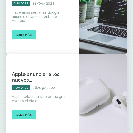
11/09/2022
RUMORES
Hace unas semanas Google
anunció el lanzamiento de
Android...
LEER MÁS
Apple anunciaría los
nuevos...
06/09/2022
RUMORES
Apple celebrará su próximo gran
evento el día de...
LEER MÁS