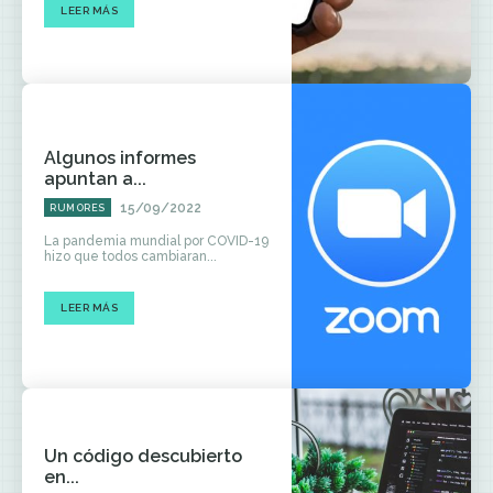
LEER MÁS
Algunos informes
apuntan a...
15/09/2022
RUMORES
La pandemia mundial por COVID-19
hizo que todos cambiaran...
LEER MÁS
Un código descubierto
en...