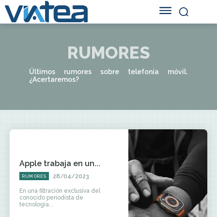
RUMORES
Últimos rumores sobre telefonía móvil.
¿Acertaremos?
Apple trabaja en un...
28/04/2023
RUMORES
En una filtración exclusiva del
conocido periodista de
tecnología...