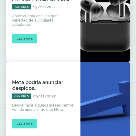
19/12/2022
RUMORES
Apple cuenta con una gran
variedad de auriculares
adaptados...
LEER MÁS
Meta podría anunciar
despidos...
09/11/2022
RUMORES
Desde hace algunos meses hemos
venido anunciando que Meta...
LEER MÁS