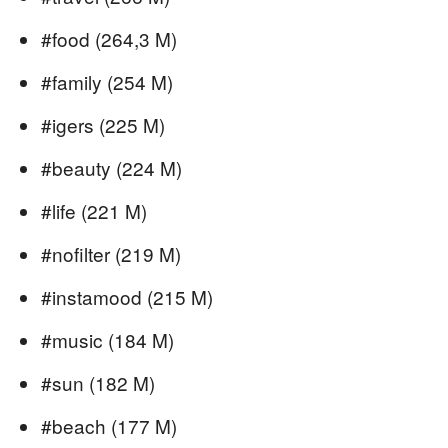
#food (264,3 M)
#family (254 M)
#igers (225 M)
#beauty (224 M)
#life (221 M)
#nofilter (219 M)
#instamood (215 M)
#music (184 M)
#sun (182 M)
#beach (177 M)