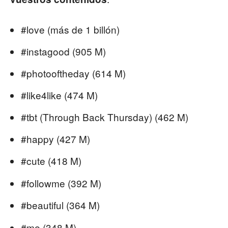
#love (más de 1 billón)
#instagood (905 M)
#photooftheday (614 M)
#like4like (474 M)
#tbt (Through Back Thursday) (462 M)
#happy (427 M)
#cute (418 M)
#followme (392 M)
#beautiful (364 M)
#me (348 M)