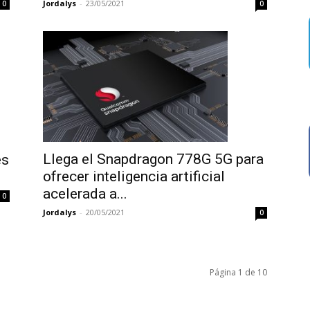
Jordalys
-
23/05/2021
0
0
Llega el Snapdragon 778G 5G para
es
ofrecer inteligencia artificial
acelerada a...
0
Jordalys
-
20/05/2021
0
Página 1 de 10