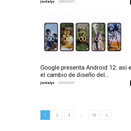
Jordalys
-
26/05/2021
Google presenta Android 12: así 
el cambio de diseño del...
Jordalys
-
23/05/2021
...
1
2
3
10