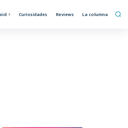
oid
Curiosidades
Reviews
La columna