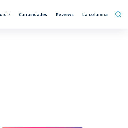
oid
Curiosidades
Reviews
La columna