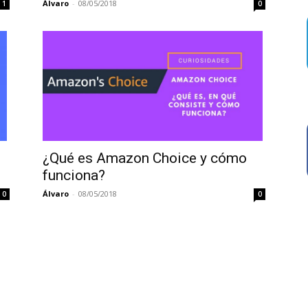
Álvaro
-
08/05/2018
1
0
¿Qué es Amazon Choice y cómo
funciona?
Álvaro
-
08/05/2018
0
0