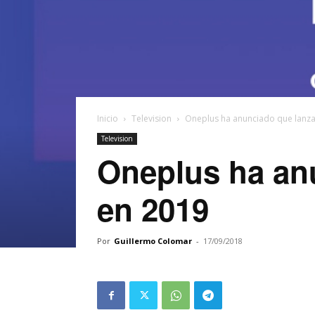
Inicio
Television
Oneplus ha anunciado que lanzar
Television
Oneplus ha anu
en 2019
Por
Guillermo Colomar
-
17/09/2018