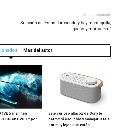
Artículo siguiente
Solución de ‘Estás durmiendo y hay mantequilla,
queso y mortadela…’
acionados
Más del autor
RTVE transmiten
Este curioso altavoz de Sony te
UHD 8K en DVB-T2 por
permitirá escuchar y manejar la tele
z
por muy lejos que estés