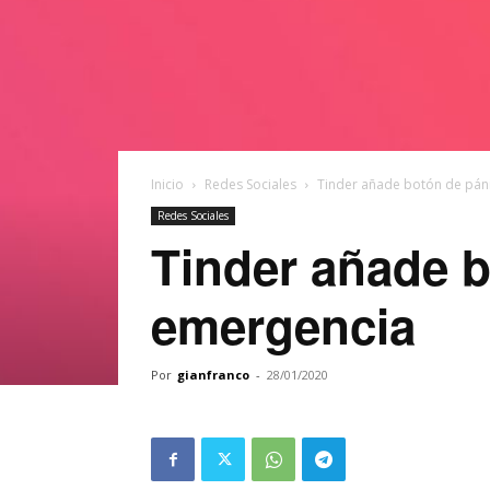
Inicio
Redes Sociales
Tinder añade botón de pán
Redes Sociales
Tinder añade b
emergencia
Por
gianfranco
-
28/01/2020