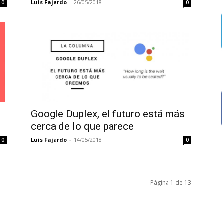
Luis Fajardo
-
26/05/2018
0
0
Google Duplex, el futuro está más
cerca de lo que parece
Luis Fajardo
-
14/05/2018
0
0
Página 1 de 13