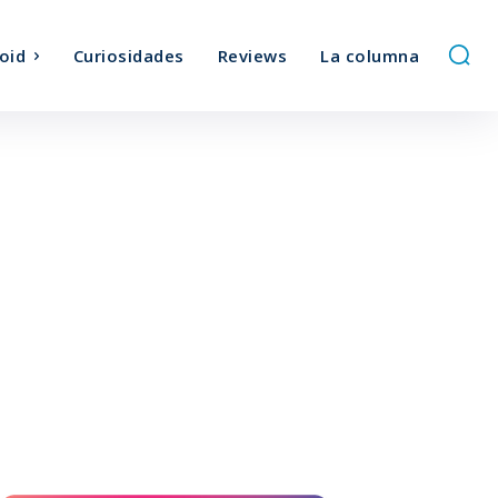
oid
Curiosidades
Reviews
La columna