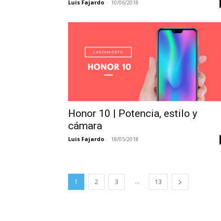
Luis Fajardo
-
10/06/2018
Honor 10 | Potencia, estilo y
cámara
Luis Fajardo
-
18/05/2018
...
1
2
3
13