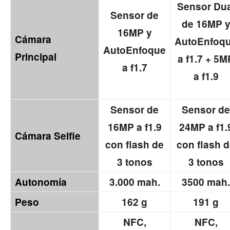
Sensor Dua
Sensor de
de 16MP 
16MP y
Cámara
AutoEnfoq
AutoEnfoque
Principal
a f1.7 + 5M
a f1.7
a f1.9
Sensor de
Sensor de
16MP a f1.9
24MP a f1.
Cámara Selfie
con flash de
con flash 
3 tonos
3 tonos
Autonomía
3.000 mah.
3500 mah.
Peso
162 g
191 g
NFC,
NFC,