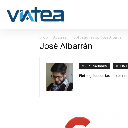
Inicio
Autores
Publicaciones por José Albarrán
José Albarrán
9 Publicaciones
0 COME
Fiel seguidor de las criptomon