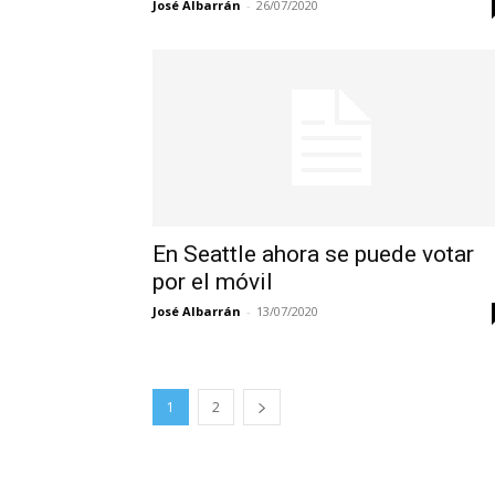
José Albarrán
-
26/07/2020
En Seattle ahora se puede votar
por el móvil
José Albarrán
-
13/07/2020
1
2