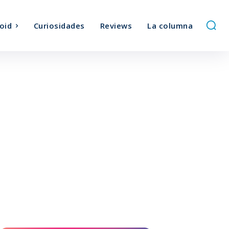
oid
Curiosidades
Reviews
La columna