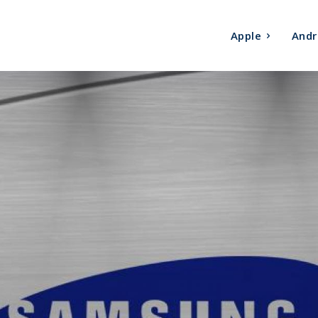
Apple
Andr