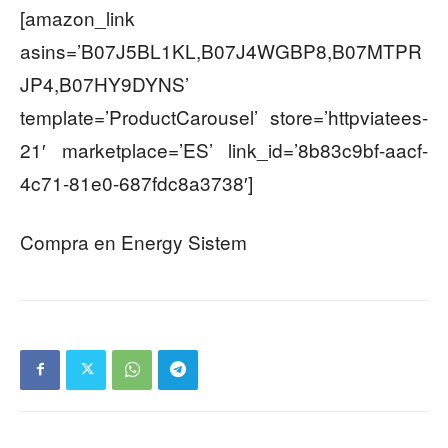
[amazon_link
asins=’B07J5BL1KL,B07J4WGBP8,B07MTPR
JP4,B07HY9DYNS’
template=’ProductCarousel’ store=’httpviatees-
21′ marketplace=’ES’ link_id=’8b83c9bf-aacf-
4c71-81e0-687fdc8a3738′]
Compra en Energy Sistem