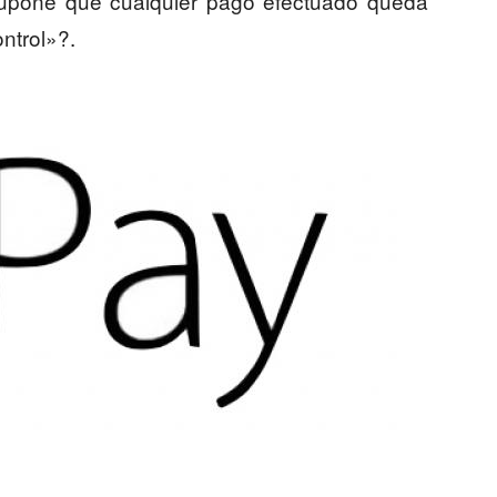
 supone que cualquier pago efectuado queda
ontrol»?.