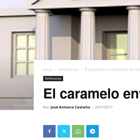
Inicio
Reflexiones
El caramelo envenenado de lo
Reflexiones
El caramelo e
Por
José Antonio Castaño
-
29/01/2017