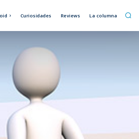
oid
Curiosidades
Reviews
La columna