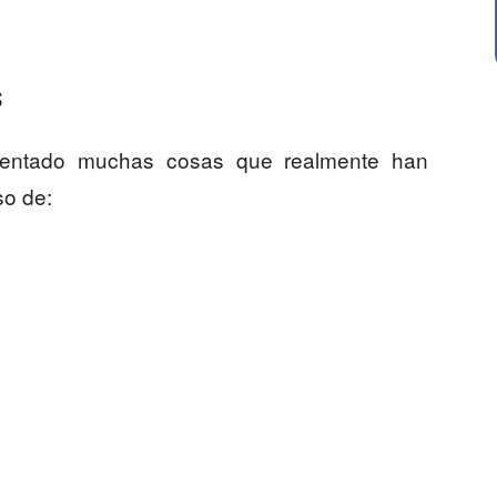
s
nventado muchas cosas que realmente han
so de: