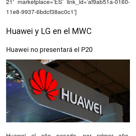
21′ marketplace=’ES’ link_id=’af9ab51a-0160-
11e8-9937-6bdcf38ac0c1′]
Huawei y LG en el MWC
Huawei no presentará el P20
Huawei el año pasado, por primer año,