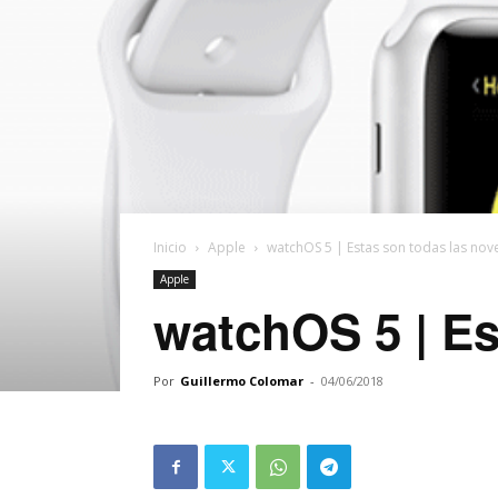
Inicio
Apple
watchOS 5 | Estas son todas las no
Apple
watchOS 5 | Es
Por
Guillermo Colomar
-
04/06/2018