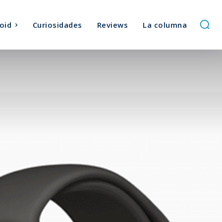
oid
Curiosidades
Reviews
La columna