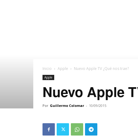
Inicio
Apple
Nuevo Apple TV ¿Qué nos trae?
Apple
Nuevo Apple T
Por
Guillermo Colomar
-
10/09/2015