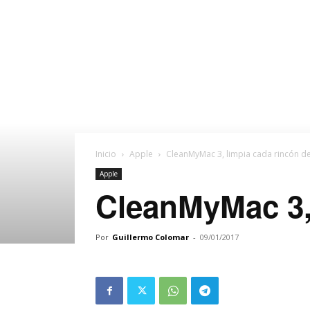
Inicio
Apple
CleanMyMac 3, limpia cada rincón d
Apple
CleanMyMac 3, 
Por
Guillermo Colomar
-
09/01/2017