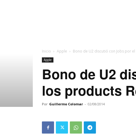
Inicio
Apple
Bono de U2 discutió con Jobs por el 
Apple
Bono de U2 dis
los products 
Por
Guillermo Colomar
-
02/08/2014