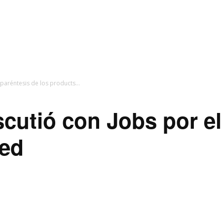
paréntesis de los products...
cutió con Jobs por el
Red