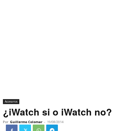
Accesorios
¿iWatch si o iWatch no?
Por
Guillermo Colomar
-
19/08/2014