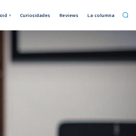
oid
Curiosidades
Reviews
La columna