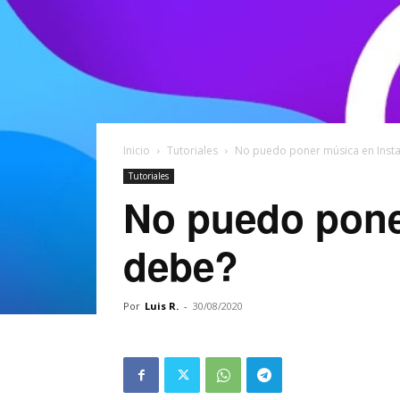
Inicio
Tutoriales
No puedo poner música en Inst
Tutoriales
No puedo pone
debe?
Por
Luis R.
-
30/08/2020