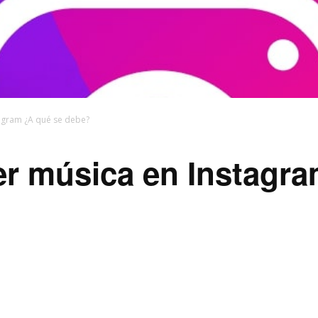
agram ¿A qué se debe?
r música en Instagra