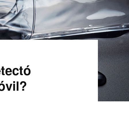
etectó
óvil?