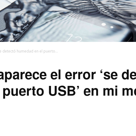
se detectó humedad en el puerto...
parece el error ‘se d
 puerto USB’ en mi m