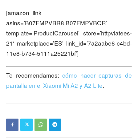
[amazon_link
asins=’B07FMPVBR8,B07FMPVBQR’
template=’ProductCarousel’ store=’httpviatees-
21′ marketplace=’ES’ link_id=’7a2aabe6-c4bd-
11e8-b734-5111a25221bf’]
Te recomendamos:
cómo hacer capturas de
pantalla en el Xiaomi Mi A2 y A2 Lite
.