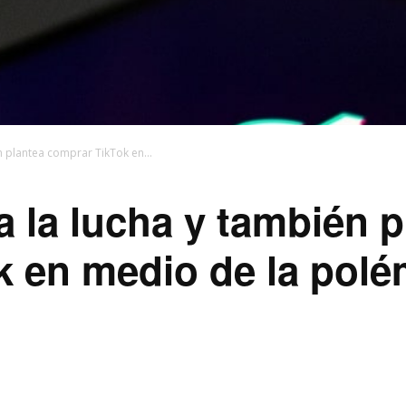
n plantea comprar TikTok en...
a la lucha y también 
 en medio de la polé