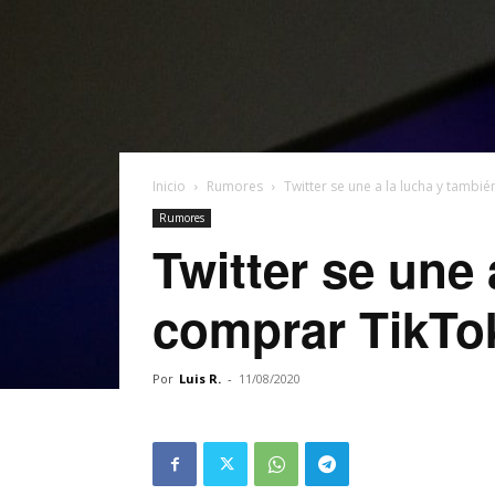
Inicio
Rumores
Twitter se une a la lucha y tambié
Rumores
Twitter se une 
comprar TikTok
Por
Luis R.
-
11/08/2020