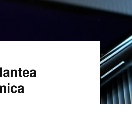
plantea
mica