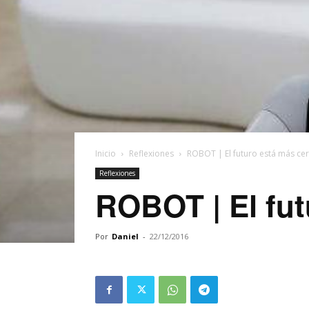
Inicio
Reflexiones
ROBOT | El futuro está más cer
Reflexiones
ROBOT | El fut
Por
Daniel
-
22/12/2016