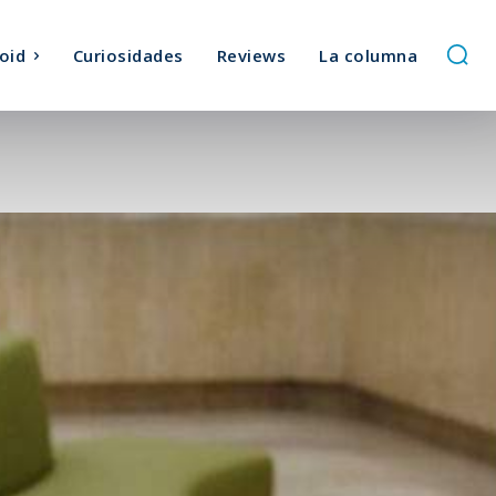
oid
Curiosidades
Reviews
La columna