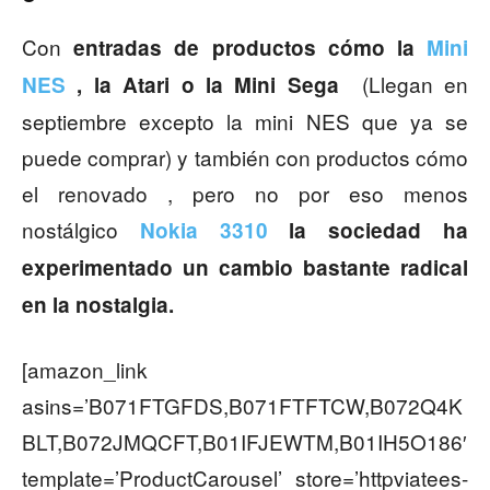
Con
entradas de productos cómo la
Mi
ni
(Llegan en
NES
, la Atari o la Mini Sega
septiembre excepto la mini NES que ya se
puede comprar) y también con productos cómo
el renovado , pero no por eso menos
nostálgico
Nokia 3310
la sociedad ha
experimentado un cambio bastante radical
en la nostalgia.
[amazon_link
asins=’B071FTGFDS,B071FTFTCW,B072Q4K
BLT,B072JMQCFT,B01IFJEWTM,B01IH5O186′
template=’ProductCarousel’ store=’httpviatees-