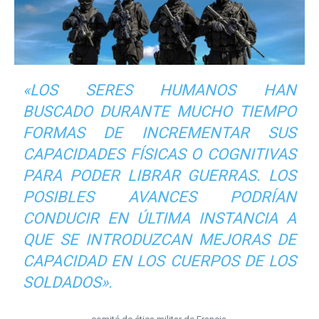
«LOS SERES HUMANOS HAN
BUSCADO DURANTE MUCHO TIEMPO
FORMAS DE INCREMENTAR SUS
CAPACIDADES FÍSICAS O COGNITIVAS
PARA PODER LIBRAR GUERRAS. LOS
POSIBLES AVANCES PODRÍAN
CONDUCIR EN ÚLTIMA INSTANCIA A
QUE SE INTRODUZCAN MEJORAS DE
CAPACIDAD EN LOS CUERPOS DE LOS
SOLDADOS».