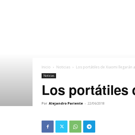
Inicio
Noticias
Los portátiles de Xiaomi llegarán 
Noticias
Los portátiles
Por
Alejandro Pariente
-
22/06/2018