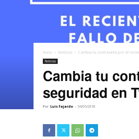
Inicio
Noticias
Cambia tu contraseña por el recien
Noticias
Cambia tu cont
seguridad en T
Por
Luis Fajardo
-
04/05/2018