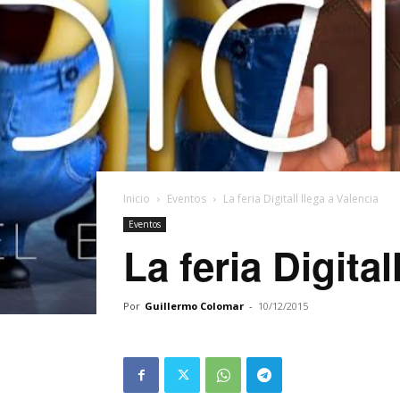
Inicio
Eventos
La feria Digitall llega a Valencia
Eventos
La feria Digital
Por
Guillermo Colomar
-
10/12/2015