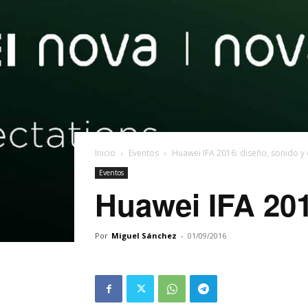
Inicio
Eventos
Huawei IFA 2016: diseño, sonido y 
Eventos
Huawei IFA 201
Por
Miguel Sánchez
-
01/09/2016