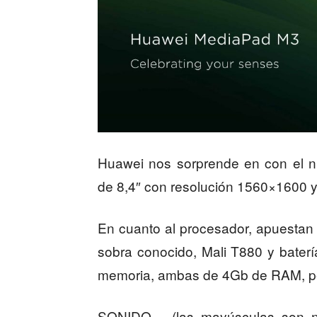
Huawei nos sorprende en con el n
de 8,4″ con resolución 1560×1600 
En cuanto al procesador, apuestan
sobra conocido, Mali T880 y bate
memoria, ambas de 4Gb de RAM, p
SONIDO… (las mayúsculas son nec