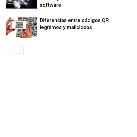
software
Diferencias entre códigos QR
legítimos y maliciosos