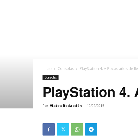
Inicio
Consolas
PlayStation 4. A Pocos años de lle
Consolas
PlayStation 4. 
Por
Viatea Redacción
-
19/02/2015