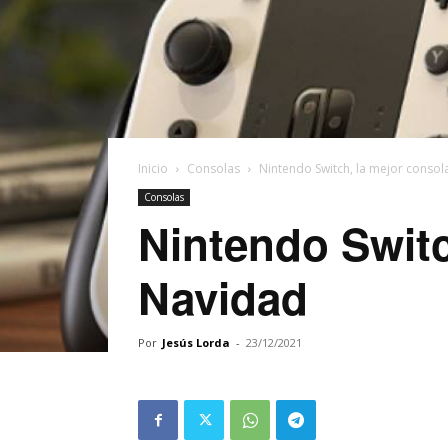
Inicio
Consolas
Nintendo Switch, la mejor consol
Consolas
Nintendo Switc
Navidad
Por
Jesús Lorda
-
23/12/2021