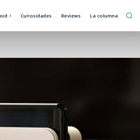
oid
Curiosidades
Reviews
La columna