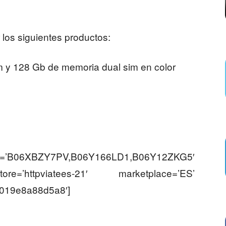
los siguientes productos:
 y 128 Gb de memoria dual sim en color
XBZY7PV,B06Y166LD1,B06Y12ZKG5′
ore=’httpviatees-21′ marketplace=’ES’
-019e8a88d5a8′]