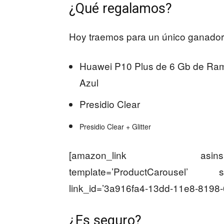
¿Qué regalamos?
Hoy traemos para un único ganador 
Huawei P10 Plus de 6 Gb de Ram
Azul
Presidio Clear
Presidio Clear + Glitter
[amazon_link asins=’B06
template=’ProductCarousel’ st
link_id=’3a916fa4-13dd-11e8-8198
¿Es seguro?