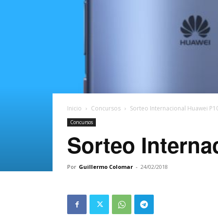
Inicio
Concursos
Sorteo Internacional Huawei P10
Concursos
Sorteo Interna
Por
Guillermo Colomar
-
24/02/2018