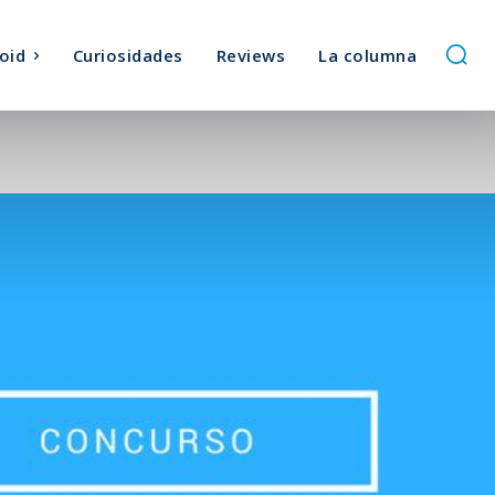
oid
Curiosidades
Reviews
La columna