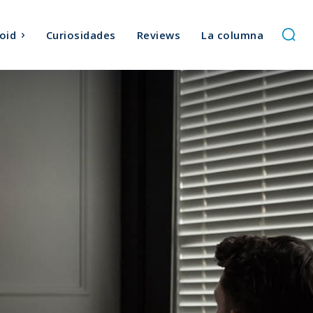
oid
Curiosidades
Reviews
La columna