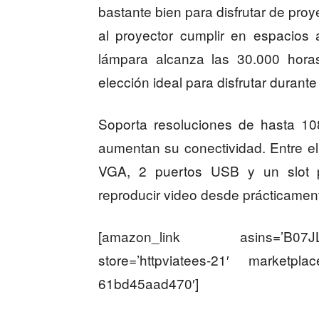
bastante bien para disfrutar de pro
al proyector cumplir en espacios a
lámpara alcanza las 30.000 horas
elección ideal para disfrutar durant
Soporta resoluciones de hasta 1
aumentan su conectividad. Entre e
VGA, 2 puertos USB y un slot p
reproducir video desde prácticament
[amazon_link asins=’B07JL
store=’httpviatees-21′ marketpla
61bd45aad470′]