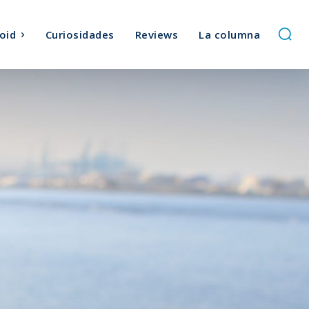
oid
Curiosidades
Reviews
La columna