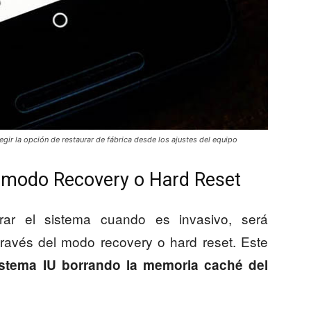
gir la opción de restaurar de fábrica desde los ajustes del equipo
n modo Recovery o Hard Reset
rar el sistema cuando es invasivo, será
 través del modo recovery o hard reset. Este
sistema IU borrando la memoria caché del