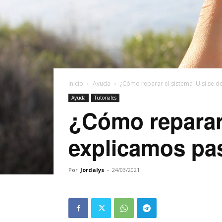
Inicio
Ayuda
¿Cómo reparar el sistema IU si se de
Ayuda
Tutoriales
¿Cómo reparar 
explicamos pa
Por
Jordalys
-
24/03/2021