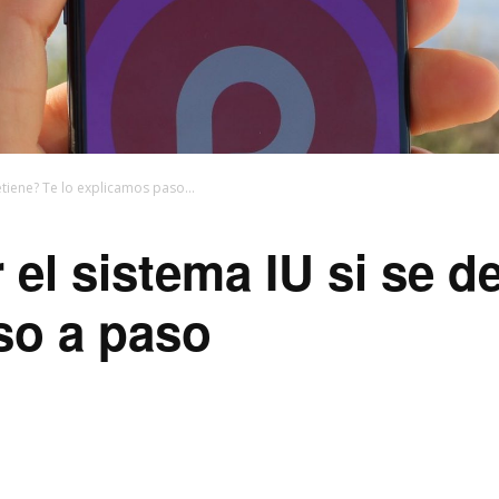
tiene? Te lo explicamos paso...
el sistema IU si se de
so a paso