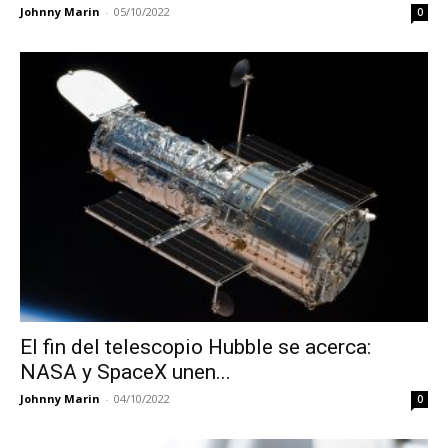
Johnny Marin
-
05/10/2022
0
El fin del telescopio Hubble se acerca:
NASA y SpaceX unen...
Johnny Marin
-
04/10/2022
0