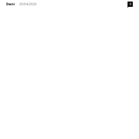
Dani
-
29/04/2020
0