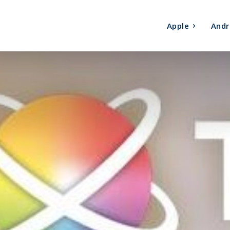
Apple
Andr