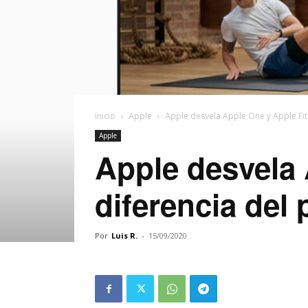
Inicio
Apple
Apple desvela Apple One y Apple Fitn
Apple
Apple desvela 
diferencia del 
Por
Luis R.
-
15/09/2020