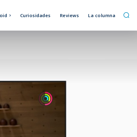
oid
Curiosidades
Reviews
La columna