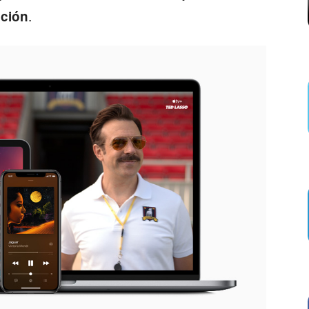
.
pción