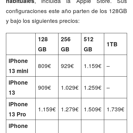
, incluida la Apple Store. Sus
habituales
configuraciones este año parten de los 128GB
y bajo los siguientes precios:
128
256
512
1TB
GB
GB
GB
iPhone
809€
929€
1.159€
–
13 mini
iPhone
909€
1.029€
1.259€
–
13
iPhone
1.159€
1.279€
1.509€
1.739€
13 Pro
iPhone