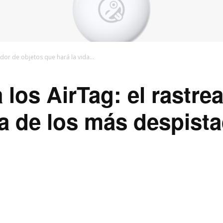
dor de objetos que hará la vida...
 los AirTag: el rastre
da de los más despis