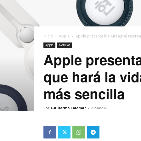
Inicio
Apple
Apple presenta los AirTag: el rastrea
Apple
Noticias
Apple presenta
que hará la vi
más sencilla
Por
Guillermo Colomar
-
20/04/2021