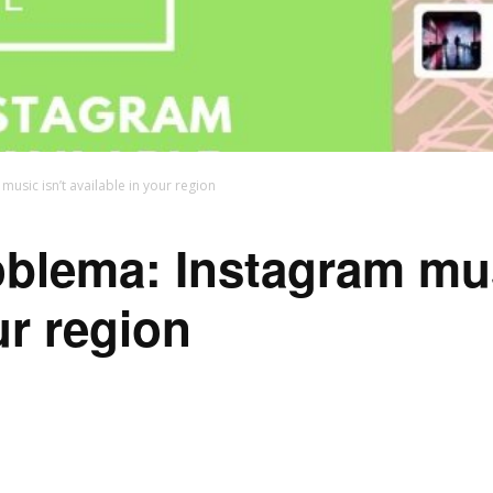
usic isn’t available in your region
oblema: Instagram mus
ur region