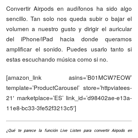
Convertir Airpods en audífonos ha sido algo
sencillo. Tan solo nos queda subir o bajar el
volumen a nuestro gusto y dirigir el auricular
del iPhone/iPad hacia donde queramos
amplificar el sonido. Puedes usarlo tanto si
estas escuchando música como si no.
[amazon_link asins=’B01MCW7EOW’
template=’ProductCarousel’ store=’httpviatees-
21′ marketplace=’ES’ link_id=’d98402ae-e13a-
11e8-bc33-3fe52f3213c5′]
¿Qué te parece la función Live Listen para convertir Airpods en