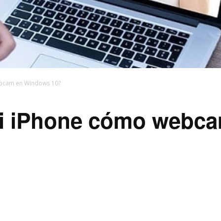
bcam en Windows 10?
i iPhone cómo webc