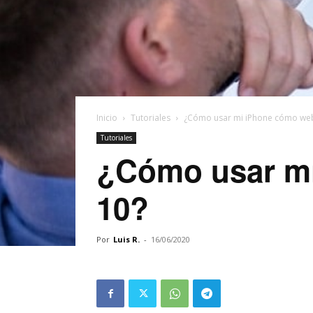
Inicio
Tutoriales
¿Cómo usar mi iPhone cómo we
Tutoriales
¿Cómo usar m
10?
Por
Luis R.
-
16/06/2020