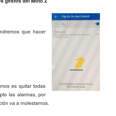
s gestos del Moto Z
tendremos que hacer
mos es quitar todas
epto las alarmas, por
ación va a molestarnos.