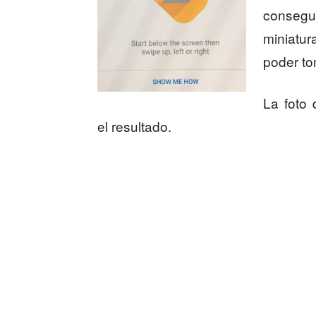
conseg
miniatu
poder to
La foto
el resultado.