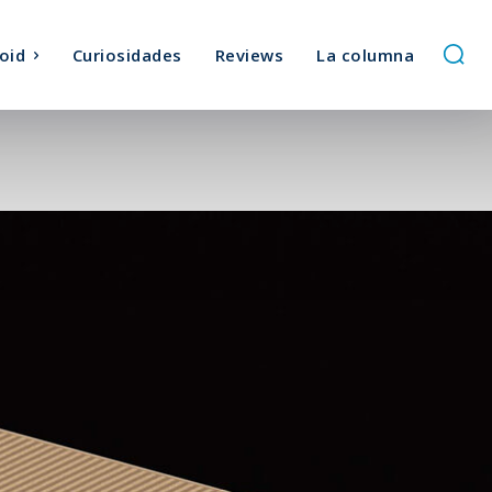
oid
Curiosidades
Reviews
La columna