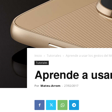
Inicio
Tutoriales
Aprende a usar los gestos del M
Tutoriales
Aprende a usar
Por
Mateu-Arrom
-
27/02/2017